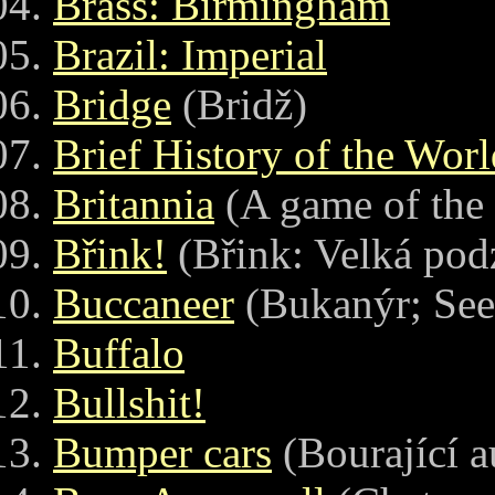
Brass: Birmingham
Brazil: Imperial
Bridge
(Bridž)
Brief History of the Worl
Britannia
(A game of the b
Břink!
(Břink: Velká pod
Buccaneer
(Bukanýr; See
Buffalo
Bullshit!
Bumper cars
(Bourající a