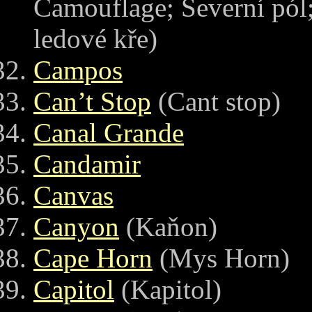
Camouflage; Severní pól
ledové kře)
Campos
Can’t Stop
(Cant stop)
Canal Grande
Candamir
Canvas
Canyon
(Kaňon)
Cape Horn
(Mys Horn)
Capitol
(Kapitol)