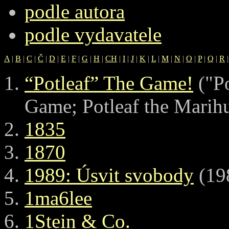
podle autora
podle vydavatele
A
|
B
|
C
|
Č
|
D
|
E
|
F
|
G
|
H
|
CH
|
I
|
J
|
K
|
L
|
M
|
N
|
O
|
P
|
Q
|
R
“Potleaf” The Game!
("Po
Game; Potleaf the Mari
1835
1870
1989: Úsvit svobody
(19
1ma6lee
1Stein & Co.