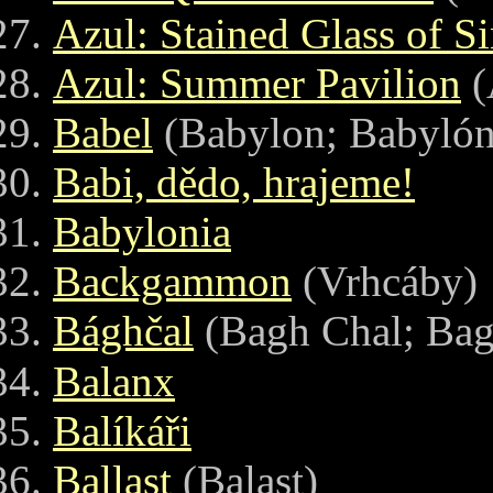
Azul: Stained Glass of Si
Azul: Summer Pavilion
(
Babel
(Babylon; Babylón
Babi, dědo, hrajeme!
Babylonia
Backgammon
(Vrhcáby)
Bághčal
(Bagh Chal; Bag
Balanx
Balíkáři
Ballast
(Balast)