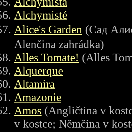
Alchymista
Alchymisté
Alice's Garden
(Сад А
Alenčina zahrádka)
Alles Tomate!
(Alles Toma
Alquerque
Altamira
Amazonie
Amos
(Angličtina v kost
v kostce; Němčina v kost