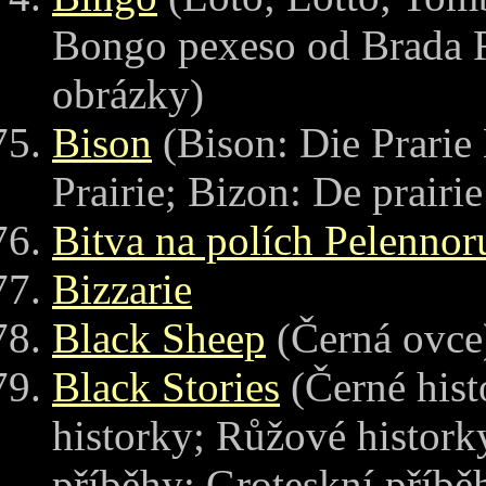
Bongo pexeso od Brada R
obrázky)
Bison
(Bison: Die Prarie
Prairie; Bizon: De prairie
Bitva na polích Pelennor
Bizzarie
Black Sheep
(Černá ovce
Black Stories
(Černé hist
historky; Růžové histork
příběhy; Groteskní příběh