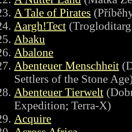
A Tale of Pirates
(Příběhy
Aargh!Tect
(Trogloditarg
Abaku
Abalone
Abenteuer Menschheit
(D
Settlers of the Stone Age
Abenteuer Tierwelt
(Dobr
Expedition; Terra-X)
Acquire
Across Africa