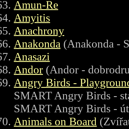
Amun-Re
Amyitis
Anachrony
Anakonda
(Anakonda -
Anasazi
Andor
(Andor - dobrodru
Angry Birds - Playgroun
SMART Angry Birds - sta
SMART Angry Birds - út
Animals on Board
(Zvířa