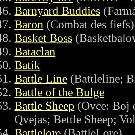
Barnyard Buddies
(Farmá
Baron
(Combat des fiefs)
Basket Boss
(Basketbalov
Bataclan
Batik
Battle Line
(Battleline; Bi
Battle of the Bulge
Battle Sheep
(Ovce: Boj o
Qvejas; Bettle Sheep; Vol
Battlelore
(BattleLore)