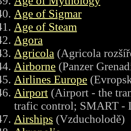
Age of Mythology
Age of Sigmar
Age of Steam
Agora
Agricola
(Agricola rozšíř
Airborne
(Panzer Grenadi
Airlines Europe
(Evropsk
Airport
(Airport - the tra
trafic control; SMART - L
Airships
(Vzducholodě)