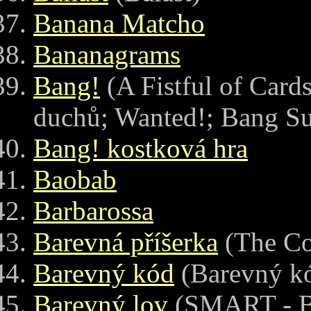
Banana Matcho
Bananagrams
Bang!
(A Fistful of Card
duchů; Wanted!; Bang Sup
Bang! kostková hra
Baobab
Barbarossa
Barevná příšerka
(The Co
Barevný kód
(Barevný k
Barevný lov
(SMART - B