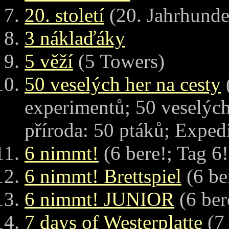
20. století
(20. Jahrhunder
3 náklaďáky
5 věží
(5 Towers)
50 veselých her na cesty
experimentů; 50 veselých
příroda: 50 ptáků; Exped
6 nimmt!
(6 bere!; Tag 6!
6 nimmt! Brettspiel
(6 be
6 nimmt! JUNIOR
(6 be
7 days of Westerplatte
(7 