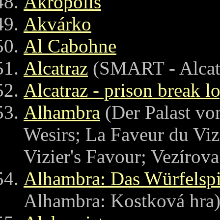
Akropolis
Akvárko
Al Cabohne
Alcatraz
(SMART - Alcat
Alcatraz - prison break l
Alhambra
(Der Palast vo
Wesirs; La Faveur du Vizi
Vizier's Favour; Vezírova
Alhambra: Das Würfelspi
Alhambra: Kostková hra