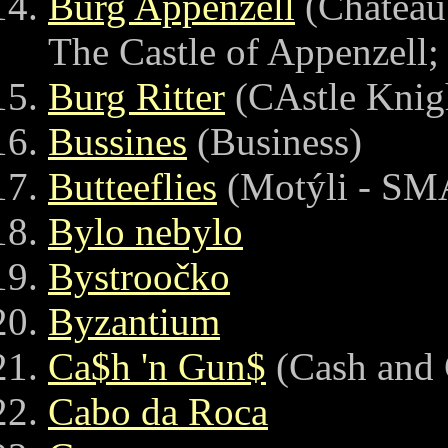
Burg Appenzell
(Chateau
The Castle of Appenzell
Burg Ritter
(CAstle Knig
Bussines
(Business)
Butteeflies
(Motýli - S
Bylo nebylo
Bystroočko
Byzantium
Ca$h 'n Gun$
(Cash and 
Cabo da Roca