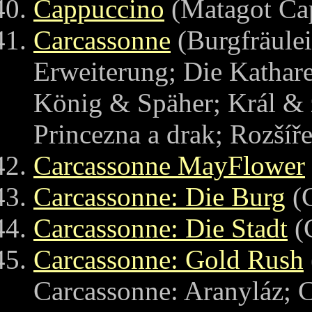
Cappuccino
(Matagot Ca
Carcassonne
(Burgfräulei
Erweiterung; Die Kathare
König & Späher; Král & z
Princezna a drak; Rozšíř
Carcassonne MayFlower
Carcassonne: Die Burg
(C
Carcassonne: Die Stadt
(
Carcassonne: Gold Rush
Carcassonne: Aranyláz; 