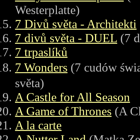
Westerplatte)
7 Divů světa - Architekti
7 divů světa - DUEL
(7 d
7 trpaslíků
7 Wonders
(7 cudów ś
světa)
A Castle for All Season
A Game of Thrones
(A Cl
A la carte
A Nutter Land
(Matka Z