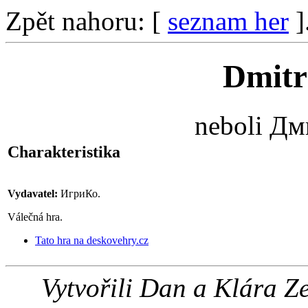
Zpět nahoru: [
seznam her
]
Dmitr
neboli Д
Charakteristika
Vydavatel:
ИгриКо.
Válečná hra.
Tato hra na deskovehry.cz
Vytvořili Dan a Klára 